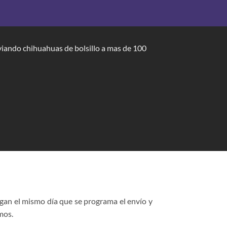
nviando
chihuahuas de bolsillo
a mas de 100
egan el mismo día que se programa el envío y
mos.