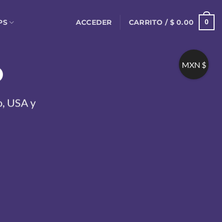
ACCEDER
CARRITO /
$
0.00
PS
0
o
MXN $
o, USA y