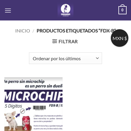
Saltar
0
al
contenido
INICIO
/
PRODUCTOS ETIQUETADOS “FDX-B”
MXN $
FILTRAR